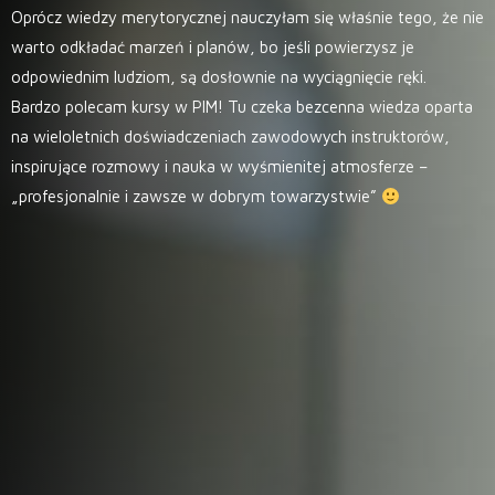
Oprócz wiedzy merytorycznej nauczyłam się właśnie tego, że nie
warto odkładać marzeń i planów, bo jeśli powierzysz je
odpowiednim ludziom, są dosłownie na wyciągnięcie ręki.
Bardzo polecam kursy w PIM! Tu czeka bezcenna wiedza oparta
na wieloletnich doświadczeniach zawodowych instruktorów,
inspirujące rozmowy i nauka w wyśmienitej atmosferze –
„profesjonalnie i zawsze w dobrym towarzystwie”