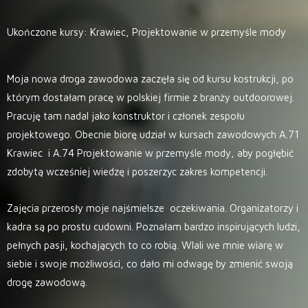
Ukończone kursy: Krawiec, Projektowanie w przemyśle mody
Moja nowa droga zawodowa zaczęła się od kursu kostrukcji, po
którym dostałam pracę w polskiej firmie z branży outdoorowej.
Pracuję tam nadal jako konstruktor i członek zespołu
projektowego. Obecnie biorę udział w kursach zawodowych A.71
Krawiec i A.74 Projektowanie w przemyśle mody, aby pogłębić
zdobytą wcześniej wiedzę i poszerzyc zakres kompetencji.
Zajęcia przerosły moje najśmielsze oczekiwania. Organizatorzy i
kadra są po prostu cudowni. Poznałam bardzo inspirujących ludzi,
pełnych pasji, kochających to co robią. Wlali we mnie wiarę w
siebie i swoje możliwości, co dało mi odwagę by zmienić swoją
drogę zawodową.